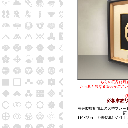
こちらの商品は現
お写真と異なる場合がござ
銘板家紋額
黄銅製腐食加工の大型プレー
額
110×23ｍｍの黒梨地に金仕