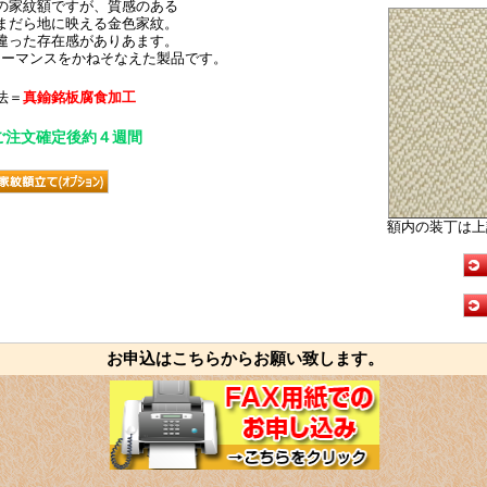
の家紋額ですが、質感のある
まだら地に映える金色家紋。
違った存在感がありあます。
ォーマンスをかねそなえた製品です。
法＝
真鍮銘板腐食加工
ご注文確定後約４週間
額内の装丁は上
お申込はこちらからお願い致します。