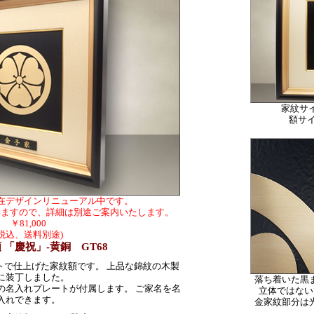
家紋サイ
額サイズ
在デザインリニューアル中です。
いますので、詳細は別途ご案内いたします。
￥81,000
(税込、送料別途)
 「慶祝」-黄銅 GT68
トで仕上げた家紋額です。 上品な錦紋の木製
に装丁しました。
落ち着いた黒
上の名入れプレートが付属します。 ご家名を名
立体ではない
入れできます。
金家紋部分は