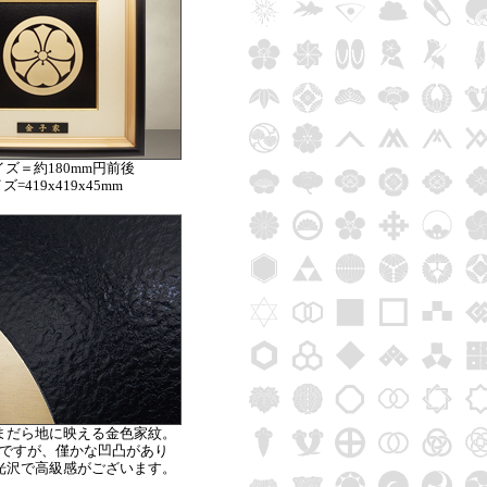
ズ＝約180mm円前後
=419x419x45mm
まだら地に映える金色家紋。
ですが、僅かな凹凸があり
光沢で高級感がございます。