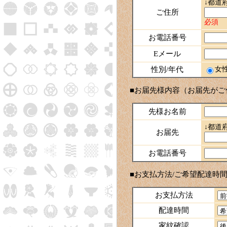
↓都道
ご住所
必須
お電話番号
Eメール
性別/年代
女
■お届先様内容（お届先がご
先様お名前
↓都道
お届先
お電話番号
■お支払方法/ご希望配達時間
お支払方法
配達時間
家紋確認