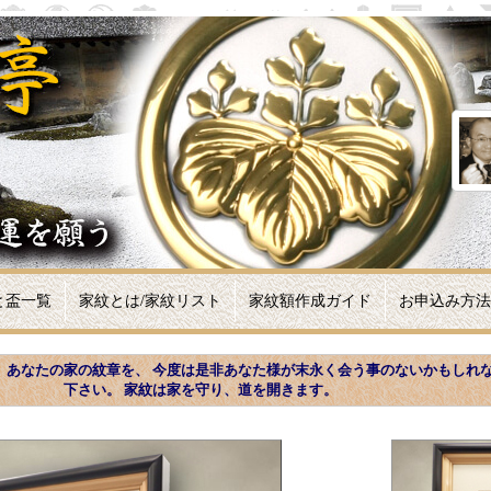
と盃一覧
家紋とは/家紋リスト
家紋額作成ガイド
お申込み方法
、あなたの家の紋章を、 今度は是非あなた様が末永く会う事のないかもしれ
下さい。 家紋は家を守り、道を開きます。