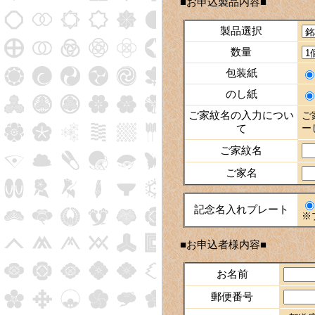
■お申込製品内容■
製品選択
数量
包装紙
のし紙
ご家紋名の入力につい
ご
て
ー
ご家紋名
ご家名
記念名入れプレート
※
■お申込者様内容■
お名前
郵便番号