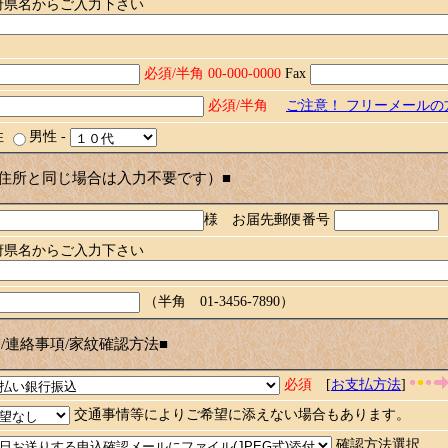
府県名からご入力下さい
必須/半角 00-000-0000
Fax
必須/半角
ご注意！ フリーメール
性
男性
-
住所と同じ場合は入力不要です）■
様 お届先郵便番号
府県名からご入力下さい
（半角 01-3456-7890）
/連絡事項/家紋確認方法■
必須
[
お支払方法
]
交通事情等によりご希望に添えない場合もあります。
確認方法選択