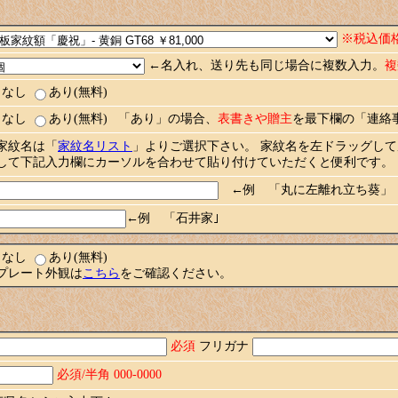
※税込価
←名入れ、送り先も同じ場合に複数入力。
複
なし
あり(無料)
なし
あり(無料) 「あり」の場合、
表書きや贈主
を最下欄の「連絡
家紋名は「
家紋名リスト
」よりご選択下さい。 家紋名を左ドラッグし
して下記入力欄にカーソルを合わせて貼り付けていただくと便利です。
←例 「丸に左離れ立ち葵」
←例 「石井家｣
なし
あり(無料)
プレート外観は
こちら
をご確認ください。
必須
フリガナ
必須/半角 000-0000