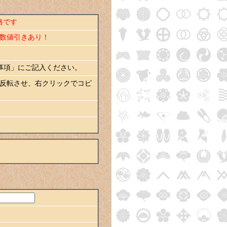
格です
数値引きあり！
事項」にご記入ください。
て反転させ、右クリックでコピ