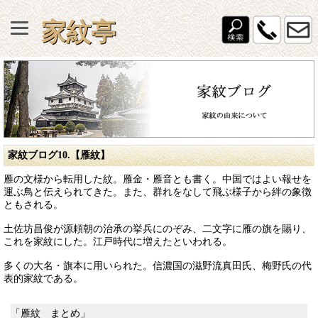
家紋亭
家紋ブログ10.【雁紋】
雁の文様から転用した紋。雁金・雁音とも書く。中国ではよい報せを
運ぶ鳥と伝えられてきた。また、群れをなして飛ぶ様子から絆の象徴
ともされる。
土佐坊昌俊が源頼朝の治承の挙兵にのぞみ、二文字に雁の旗を賜り、
これを家紋にした。江戸時代に増えたといわれる。
多くの大名・旗本に用いられた。信濃国の滋野流真田氏、梅野氏の代
表的家紋である。
「雁紋 まとめ」