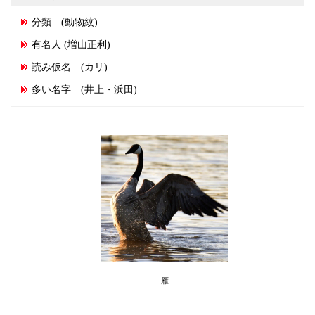
分類 (動物紋)
有名人 (増山正利)
読み仮名 (カリ)
多い名字 (井上・浜田)
雁