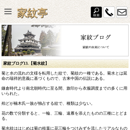
家紋亭
家紋ブログ13.【菊水紋】
菊と水の流れの文様を転用した紋で、菊紋の一種である。菊水とは延
命の瑞祥的意義に基づくもので、古来中国の伝説にある。
鎌倉時代より南北朝時代に至る間、旗印から衣服調度までの多くに用
いられた。
殆どが楠木氏一族が独占する紋で、種類は少ない。
花の数で分類すると、一輪、三輪、遠雁を添えたものの三種にとどま
る。
菊水紋ははじめは菊の枝葉に花三輪をつけみずを流したリアルなもの