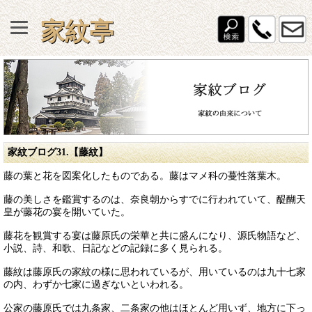
家紋亭
家紋ブログ31.【藤紋】
藤の葉と花を図案化したものである。藤はマメ科の蔓性落葉木。
藤の美しさを鑑賞するのは、奈良朝からすでに行われていて、醍醐天
皇が藤花の宴を開いていた。
藤花を観賞する宴は藤原氏の栄華と共に盛んになり、源氏物語など、
小説、詩、和歌、日記などの記録に多く見られる。
藤紋は藤原氏の家紋の様に思われているが、用いているのは九十七家
の内、わずか七家に過ぎないといわれる。
公家の藤原氏では九条家、二条家の他はほとんど用いず、地方に下っ