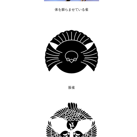
体を膨らませている雀
脹雀