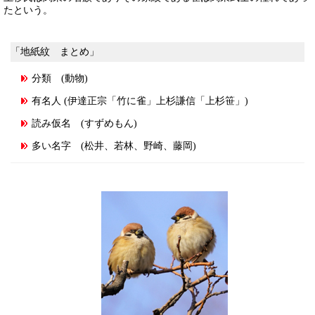
たという。
「地紙紋 まとめ」
分類 (動物)
有名人 (伊達正宗「竹に雀」上杉謙信「上杉笹」)
読み仮名 (すずめもん)
多い名字 (松井、若林、野崎、藤岡)