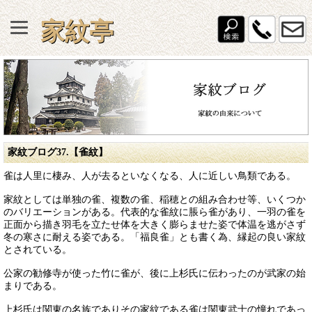
家紋亭
家紋ブログ37.【雀紋】
雀は人里に棲み、人が去るといなくなる、人に近しい鳥類である。
家紋としては単独の雀、複数の雀、稲穂との組み合わせ等、いくつか
のバリエーションがある。代表的な雀紋に脹ら雀があり、一羽の雀を
正面から描き羽毛を立たせ体を大きく膨らませた姿で体温を逃がさず
冬の寒さに耐える姿である。「福良雀」とも書く為、縁起の良い家紋
とされている。
公家の勧修寺が使った竹に雀が、後に上杉氏に伝わったのが武家の始
まりである。
上杉氏は関東の名族でありその家紋である雀は関東武士の憧れであっ